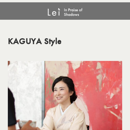
メ
KAGUYA Style
イ
ン
コ
ン
KAGUYA Style
テ
ン
ツ
へ
移
動