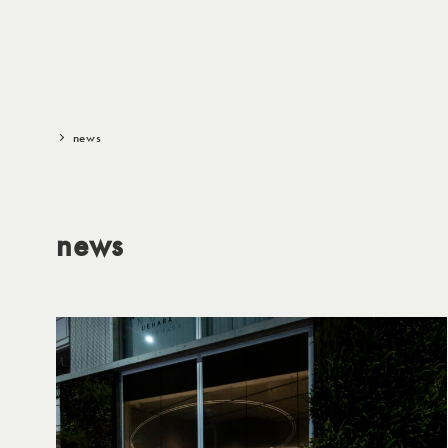
メ
イ
ン
コ
ン
news
テ
ン
ツ
news
へ
移
動