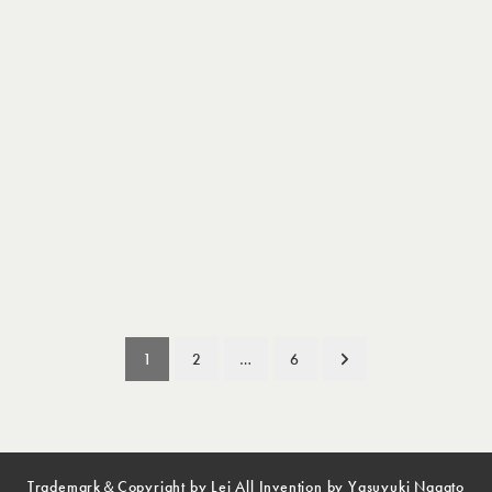
1
2
…
6
Trademark＆Copyright by Lei All Invention by Yasuyuki Nagato