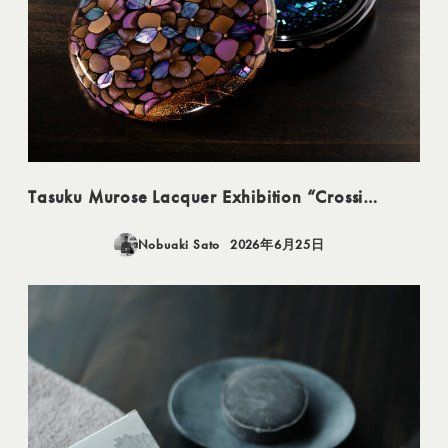
Tasuku Murose Lacquer Exhibition “Crossi…
Nobuaki Sato
2026年6月25日
投稿日