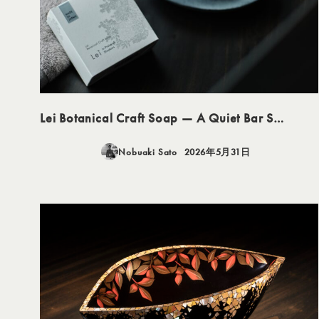
Lei Botanical Craft Soap — A Quiet Bar S…
Nobuaki Sato
2026年5月31日
投稿日