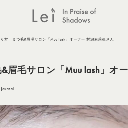
り方｜まつ毛&眉毛サロン「Muu lash」オーナー 村瀬麻莉亜さん
眉毛サロン「Muu lash」オ
テゴリー
journal