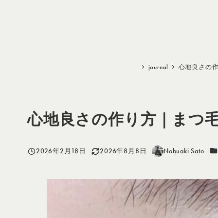
メ
イ
ン
コ
ン
journal
心地良さの作
テ
ン
ツ
心地良さの作り方｜まつ毛&
へ
移
動
カ
2026年2月18日
2026年8月8日
Nobuaki Sato
投稿日
更新日
著
者