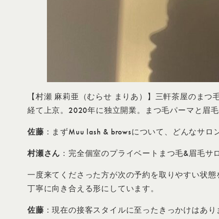
【村瀬 麻莉亜（むらせ まりあ）】三軒茶屋のまつ毛&
経て上京。2020年に独立開業。まつ毛パーマと眉
佐藤
：まずMuu lash & browsについて、どん
村瀬さん
：完全個室のプライベートまつ毛&眉毛サ
一度来てくださった方が次の予約を取りやすい状態
丁寧に向き合える形にしています。
佐藤
：現在の接客スタイルに至ったきっかけはあり