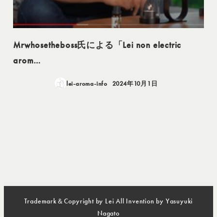
Mrwhosetheboss氏による「Lei non electric
arom…
lei-aroma-info
2024年10月1日
投稿日
Trademark＆Copyright by Lei All Invention by Yasuyuki
Nagato