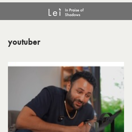
メ
youtuber
イ
ン
コ
ン
youtuber
テ
ン
ツ
へ
移
動