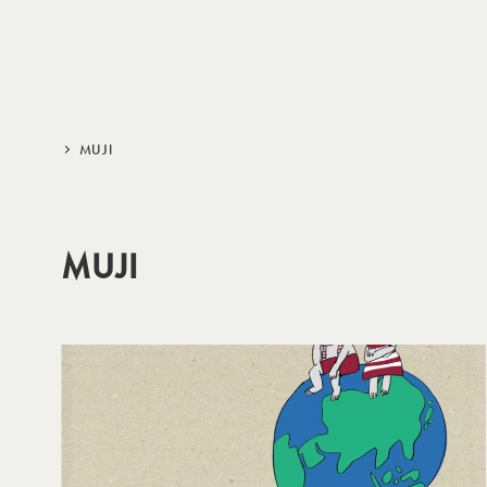
メ
イ
ン
コ
ン
MUJI
テ
ン
ツ
MUJI
へ
移
動