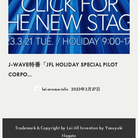
J-WAVE特番「JFL HOLIDAY SPECIAL PILOT
CORPO…
lei-aroma-info
2023年3月27日
投稿日
Trademark＆Copyright by Lei All Invention by Yasuyuki
Nagato