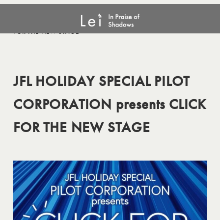
メ
JFL HOLIDAY SPECIAL PILOT CORPORATION presents CLICK
イ
FOR THE NEW STAGE
ン
コ
ン
JFL HOLIDAY SPECIAL PILOT
テ
ン
CORPORATION presents CLICK
ツ
へ
FOR THE NEW STAGE
移
動