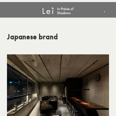
メ
Japanese brand
イ
ン
コ
ン
Japanese brand
テ
ン
ツ
へ
移
動