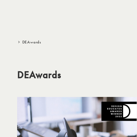
メ
イ
ン
コ
ン
DEAwards
テ
ン
ツ
DEAwards
へ
移
動