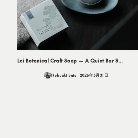
Lei Botanical Craft Soap — A Quiet Bar S…
Nobuaki Sato
2026年5月31日
投稿日