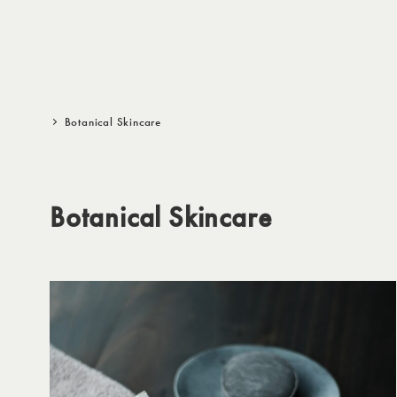
メ
イ
ン
コ
ン
Botanical Skincare
テ
ン
ツ
Botanical Skincare
へ
移
動