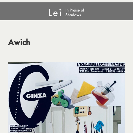
メ
Awich
イ
ン
コ
ン
Awich
テ
ン
ツ
へ
移
動