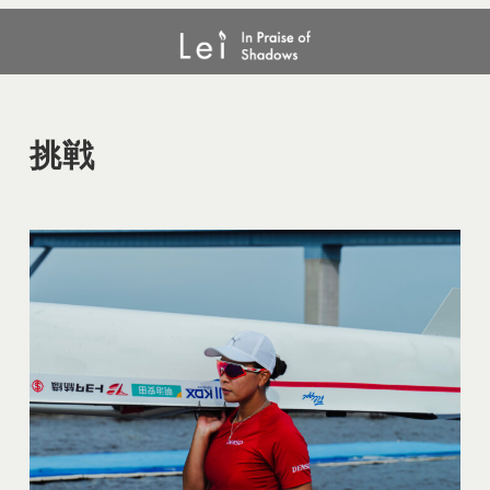
メ
挑戦
イ
ン
コ
ン
挑戦
テ
ン
ツ
へ
移
動