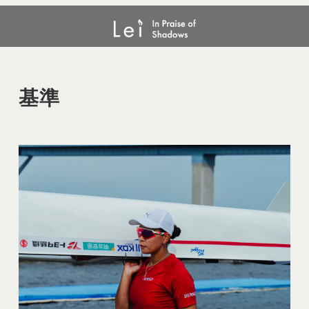
メ
基準
イ
ン
コ
ン
基準
テ
ン
ツ
へ
移
動