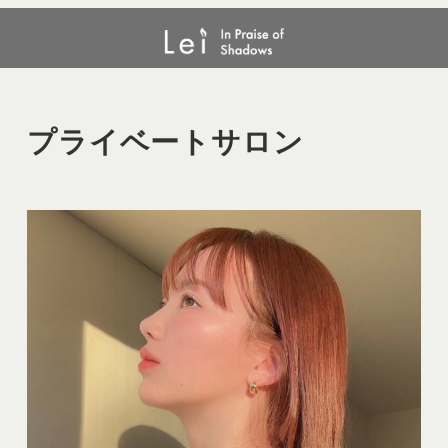
メ
プライベートサロン
イ
ン
コ
ン
プライベートサロン
テ
ン
ツ
へ
移
動