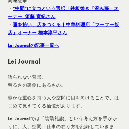
関連記事
・
“中間”に立つという選択｜鉄板焼き「澄み藤」オ
ーナー 須藤 寛紀さん
・
運を拾い、店をつくる｜中華料理店「フーフー飯
店」オーナー 橋本淳平さん
Lei Journalの記事一覧へ
Lei Journal
語られない背景。
明るさの裏側にあるもの。
静かな重心を持つ人や空間に目を向けることで、は
じめて見えてくる価値があります。
Lei Journalでは「陰翳礼讃」という考え方を手がか
りに、人、空間、仕事の在り方を記録していきま