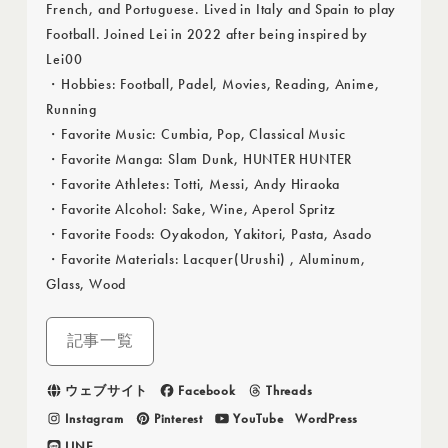
French, and Portuguese. Lived in Italy and Spain to play
Football. Joined Lei in 2022 after being inspired by
Lei00
・Hobbies: Football, Padel, Movies, Reading, Anime,
Running
・Favorite Music: Cumbia, Pop, Classical Music
・Favorite Manga: Slam Dunk, HUNTER HUNTER
・Favorite Athletes: Totti, Messi, Andy Hiraoka
・Favorite Alcohol: Sake, Wine, Aperol Spritz
・Favorite Foods: Oyakodon, Yakitori, Pasta, Asado
・Favorite Materials: Lacquer(Urushi) , Aluminum,
Glass, Wood
記事一覧
ウェブサイト
Facebook
Threads
Instagram
Pinterest
YouTube
WordPress
LINE