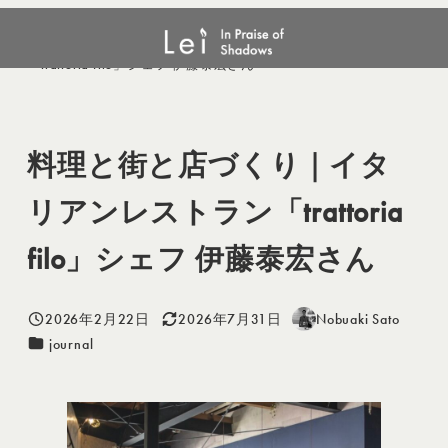
メ
journal
料理と街と店づくり｜イタリアンレストラン
イ
「trattoria filo」シェフ 伊藤泰宏さん
ン
コ
ン
料理と街と店づくり｜イタ
テ
ン
リアンレストラン「trattoria
ツ
へ
filo」シェフ 伊藤泰宏さん
移
動
2026年2月22日
2026年7月31日
Nobuaki Sato
投稿日
更新日
著
カテゴリー
journal
者