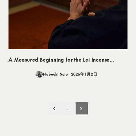
A Measured Beginning for the Lei Incense…
Nobuaki Sato
2026年1月2日
投稿日
1
2