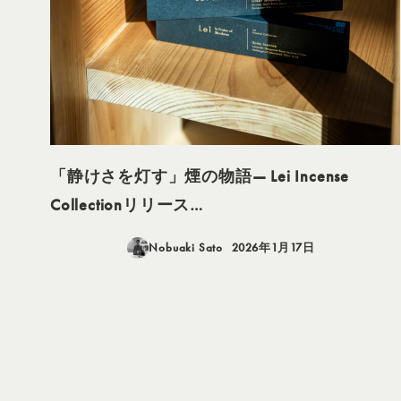
「静けさを灯す」煙の物語— Lei Incense
Collectionリリース…
Nobuaki Sato
2026年1月17日
投稿日
投
稿
の