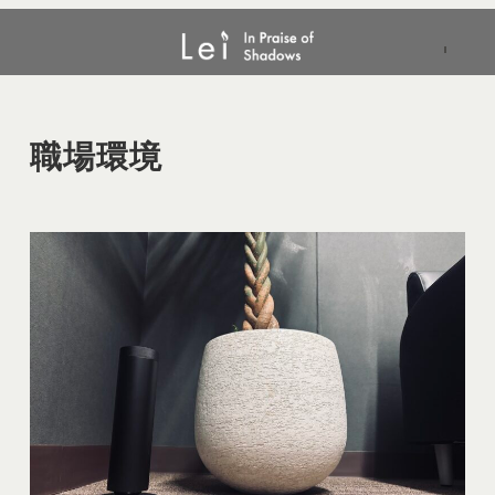
メ
職場環境
イ
ン
コ
ン
職場環境
テ
ン
ツ
へ
移
動