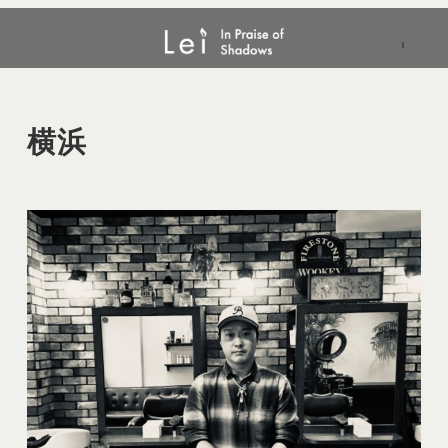
メ
横浜
イ
ン
コ
ン
横浜
テ
ン
ツ
へ
移
動