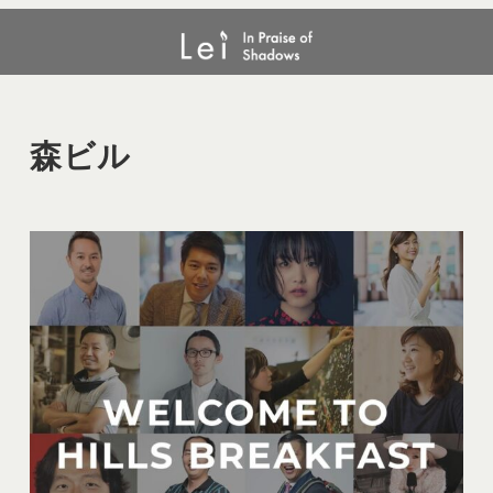
メ
森ビル
イ
ン
コ
ン
森ビル
テ
ン
ツ
へ
移
動