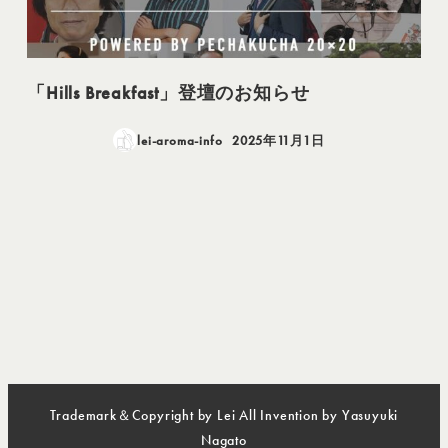
「Hills Breakfast」登壇のお知らせ
lei-aroma-info
2025年11月1日
投稿日
Trademark＆Copyright by Lei All Invention by Yasuyuki
Nagato