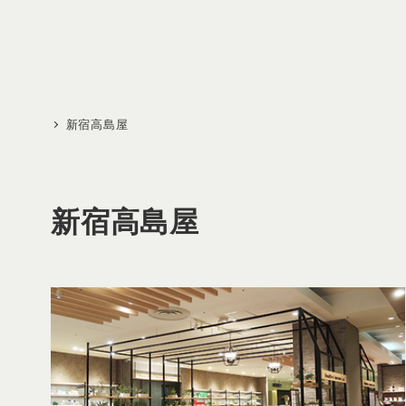
メ
イ
ン
コ
ン
新宿高島屋
テ
ン
ツ
新宿高島屋
へ
移
動