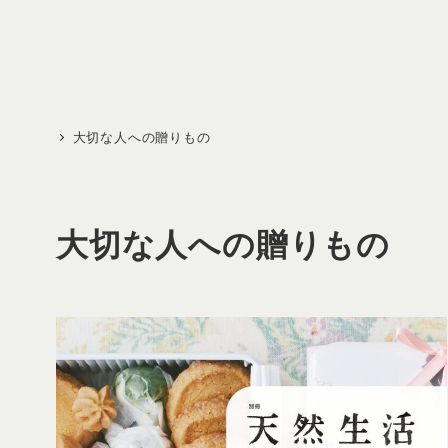
メ
イ
ン
コ
ン
大切な人への贈りもの
テ
ン
ツ
大切な人への贈りもの
へ
移
動