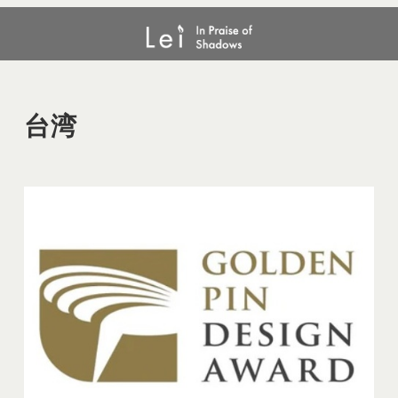
メ
台湾
イ
ン
コ
ン
台湾
テ
ン
ツ
へ
移
動