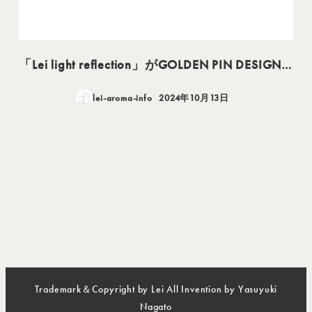
「Lei light reflection」がGOLDEN PIN DESIGN…
lei-aroma-info
2024年10月13日
投稿日
Trademark＆Copyright by Lei All Invention by Yasuyuki
Nagato