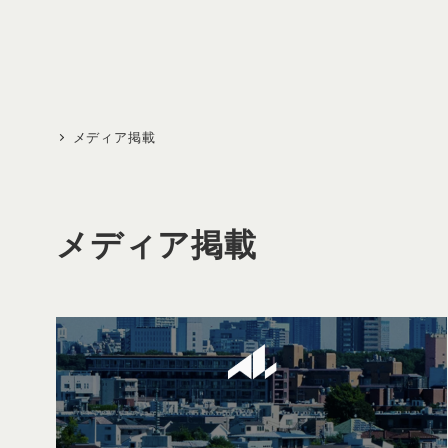
メ
イ
ン
コ
ン
メディア掲載
テ
ン
ツ
メディア掲載
へ
移
動