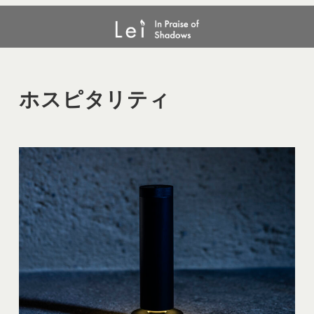
メ
ホスピタリティ
イ
ン
コ
ン
ホスピタリティ
テ
ン
ツ
へ
移
動