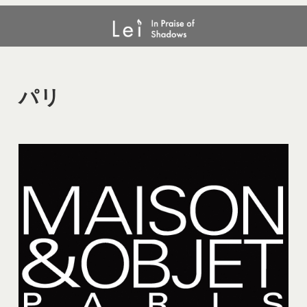
メ
パリ
イ
ン
コ
ン
パリ
テ
ン
ツ
へ
移
動