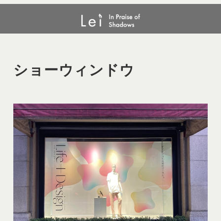
メ
ショーウィンドウ
イ
ン
コ
ン
ショーウィンドウ
テ
ン
ツ
へ
移
動