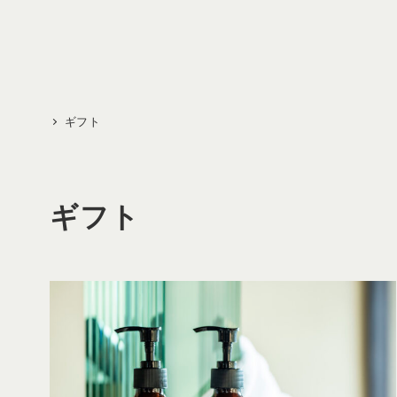
メ
イ
ン
コ
ン
ギフト
テ
ン
ツ
ギフト
へ
移
動