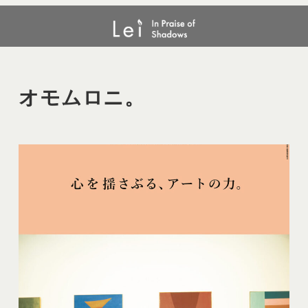
メ
オモムロニ。
イ
ン
コ
ン
オモムロニ。
テ
ン
ツ
へ
移
動