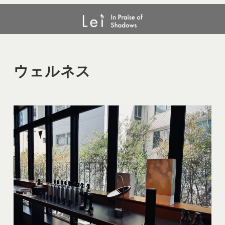
メ
ウェルネス
イ
ン
コ
ン
ウェルネス
テ
ン
ツ
へ
移
動