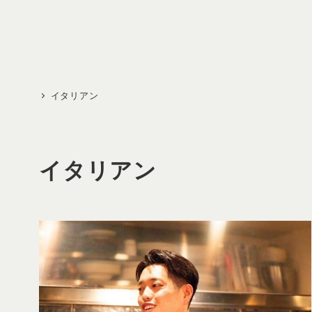
メ
イ
ン
コ
ン
イタリアン
テ
ン
ツ
イタリアン
へ
移
動