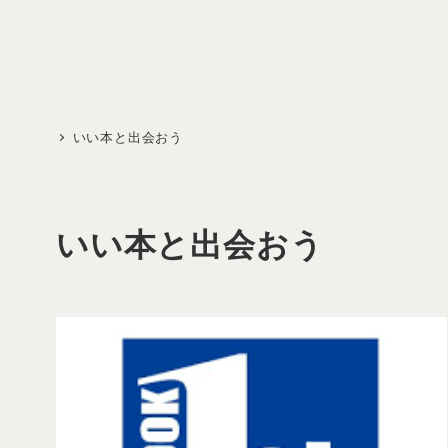
メ
イ
ン
コ
ン
いい本と出会おう
テ
ン
ツ
いい本と出会おう
へ
移
動