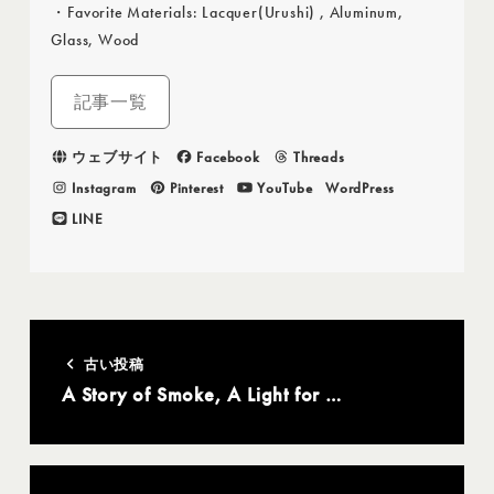
・Favorite Materials: Lacquer(Urushi) , Aluminum,
Glass, Wood
記事一覧
ウェブサイト
Facebook
Threads
Instagram
Pinterest
YouTube
WordPress
LINE
古い投稿
A Story of Smoke, A Light for …