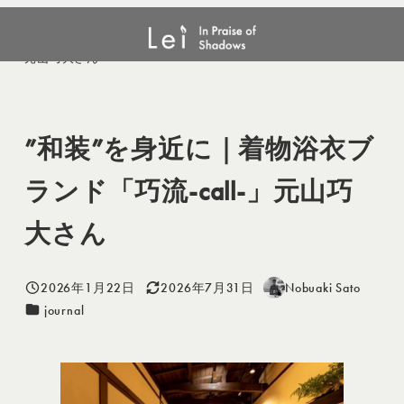
メ
journal
”和装”を身近に｜着物浴衣ブランド「巧流-call-」
イ
元山巧大さん
ン
コ
ン
”和装”を身近に｜着物浴衣ブ
テ
ン
ランド「巧流-call-」元山巧
ツ
へ
大さん
移
動
2026年1月22日
2026年7月31日
Nobuaki Sato
投稿日
更新日
著
カテゴリー
journal
者