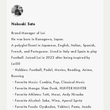
Nobuaki Sato
Brand Manager of Lei
He was born in Kanagawa, Japan.
A polyglot fluent in Japanese, English, Italian, Spanish,
French, and Portuguese. Lived in Italy and Spain to play
Football. Joined Lei in 2022 after being inspired by
Lei00
・Hobbies: Football, Padel, Movies, Reading, Anime,
Running
・Favorite Music: Cumbia, Pop, Classical Music
・Favorite Manga: Slam Dunk, HUNTER HUNTER
・Favorite Athletes: Totti, Messi, Andy Hiraoka
・Favorite Alcohol: Sake, Wine, Aperol Spritz
・Favorite Foods: Oyakodon, Yakitori, Pasta, Asado