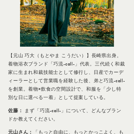
【元山 巧大（もとやま こうだい）】長崎県出身。
着物浴衣ブランド「巧流-call-」代表。三代続く和裁
家に生まれ和裁技能士として修行し、日産でカーデ
ィーラーとして営業職を経験した後、弟と巧流-call-
を創業。着物×飲食の空間設計で、和服を「少し特
別な日に選べる一着」として提案している。
佐藤：
まず「巧流-call-」について、どんなブラン
ドか教えてください。
元山さん：
「もっと自由に、もっとかっこよく、も