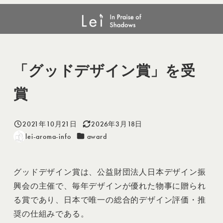
メ
award
「グッドデザイン賞」を受賞
イ
ン
コ
ン
「グッドデザイン賞」を受
テ
賞
ン
ツ
へ
2021年10月21日
2026年3月18日
投稿日
更新日
移
カテゴリー
lei-aroma-info
award
著
動
者
グッドデザイン賞は、公益財団法人日本デザイン振
興会の主催で、毎年デザインが優れた物事に贈られ
る賞であり、日本で唯一の総合的デザイン評価・推
奨の仕組みである。