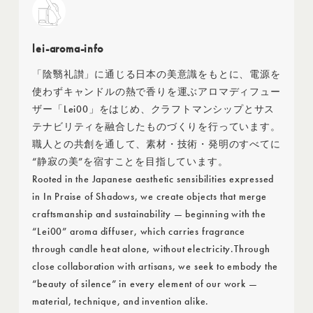
lei-aroma-info
「陰翳礼讃」に通じる日本の美意識をもとに、電源を
使わずキャンドルの熱で香りを運ぶアロマディフュー
ザー「Lei00」をはじめ、クラフトマンシップとサス
テナビリティを融合したものづくりを行っています。
職人との共創を通して、素材・技術・発明のすべてに
“静寂の美”を宿すことを目指しています。
Rooted in the Japanese aesthetic sensibilities expressed
in In Praise of Shadows, we create objects that merge
craftsmanship and sustainability — beginning with the
“Lei00” aroma diffuser, which carries fragrance
through candle heat alone, without electricity.Through
close collaboration with artisans, we seek to embody the
“beauty of silence” in every element of our work —
material, technique, and invention alike.