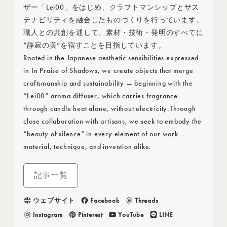
ザー「Lei00」をはじめ、クラフトマンシップとサス
テナビリティを融合したものづくりを行っています。
職人との共創を通して、素材・技術・発明のすべてに
“静寂の美”を宿すことを目指しています。
Rooted in the Japanese aesthetic sensibilities expressed
in In Praise of Shadows, we create objects that merge
craftsmanship and sustainability — beginning with the
“Lei00” aroma diffuser, which carries fragrance
through candle heat alone, without electricity.Through
close collaboration with artisans, we seek to embody the
“beauty of silence” in every element of our work —
material, technique, and invention alike.
記事一覧
ウェブサイト
Facebook
Threads
Instagram
Pinterest
YouTube
LINE