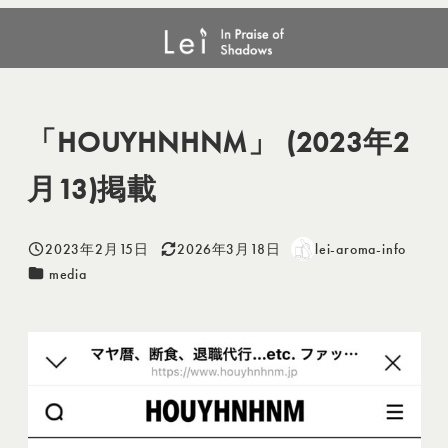
メ
media
「HOUYHNHNM」 (2023年2月13)掲載
イ
ン
コ
ン
「HOUYHNHNM」 (2023年2
テ
月13)掲載
ン
ツ
へ
2023年2月15日
2026年3月18日
lei-aroma-info
投稿日
更新日
著
移
カテゴリー
media
者
動