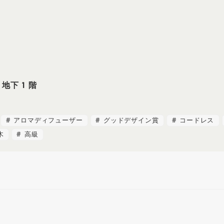
下 1 階
アロマディフューザー
グッドデザイン賞
コードレス
木
高級