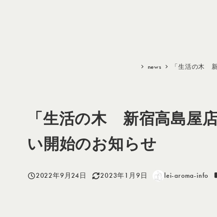
メ
イ
ン
コ
ン
news
「生活の木 
テ
ン
ツ
「生活の木 新宿高島屋
へ
移
い開始のお知らせ
動
2022年9月24日
2023年1月9日
lei-aroma-info
投稿日
更新日
著
者