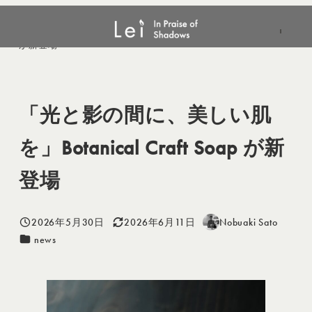
メ
news
「光と影の間に、美しい肌を」Botanical Craft Soap
イ
が新登場
ン
コ
ン
「光と影の間に、美しい肌
テ
ン
を」Botanical Craft Soap が新
ツ
へ
登場
移
動
2026年5月30日
2026年6月11日
Nobuaki Sato
投稿日
更新日
著
カテゴリー
news
者