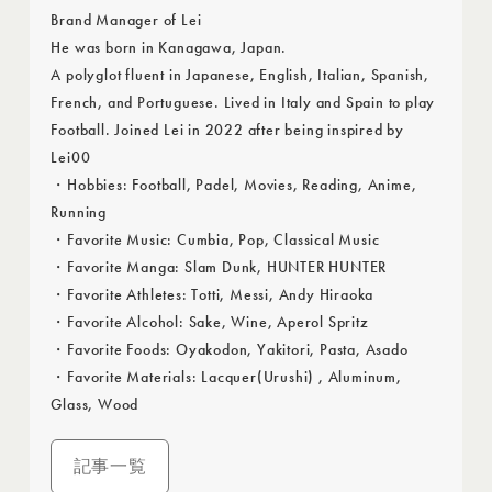
Brand Manager of Lei
He was born in Kanagawa, Japan.
A polyglot fluent in Japanese, English, Italian, Spanish,
French, and Portuguese. Lived in Italy and Spain to play
Football. Joined Lei in 2022 after being inspired by
Lei00
・Hobbies: Football, Padel, Movies, Reading, Anime,
Running
・Favorite Music: Cumbia, Pop, Classical Music
・Favorite Manga: Slam Dunk, HUNTER HUNTER
・Favorite Athletes: Totti, Messi, Andy Hiraoka
・Favorite Alcohol: Sake, Wine, Aperol Spritz
・Favorite Foods: Oyakodon, Yakitori, Pasta, Asado
・Favorite Materials: Lacquer(Urushi) , Aluminum,
Glass, Wood
記事一覧