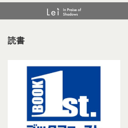
メ
読書
イ
ン
コ
ン
読書
テ
ン
ツ
へ
移
動